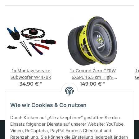
1x
Montageservice
1x
Ground Zero GZRW
1
Subwoofer W447BR
6XSPL 16.5 cm High-
G
Quality SPL Subwoofer
34,90 €
*
149,00 €
*
Wie wir Cookies & Co nutzen
Durch Klicken auf „Alle akzeptieren“ gestatten Sie den
Einsatz folgender Dienste auf unserer Website: YouTube,
Vimeo, ReCaptcha, PayPal Express Checkout und
Ratenzahlung. Sie können die Einstellung jederzeit ändern