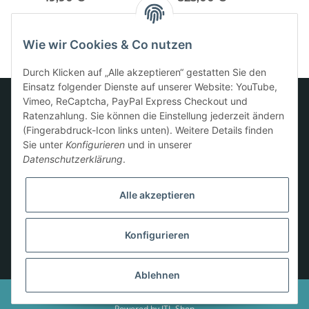
mit internem
Monoamplifier
Wie wir Cookies & Co nutzen
Durch Klicken auf „Alle akzeptieren“ gestatten Sie den
Einsatz folgender Dienste auf unserer Website: YouTube,
Vimeo, ReCaptcha, PayPal Express Checkout und
Ratenzahlung. Sie können die Einstellung jederzeit ändern
Informationen
(Fingerabdruck-Icon links unten). Weitere Details finden
Sie unter
Konfigurieren
und in unserer
Datenschutzerklärung
.
Gesetzliche Informationen
Alle akzeptieren
Konfigurieren
* Alle Preise inkl. gesetzlicher USt., zzgl.
Versand
Ablehnen
© 2024
Besucherzähler: 136873
Powered by
JTL-Shop