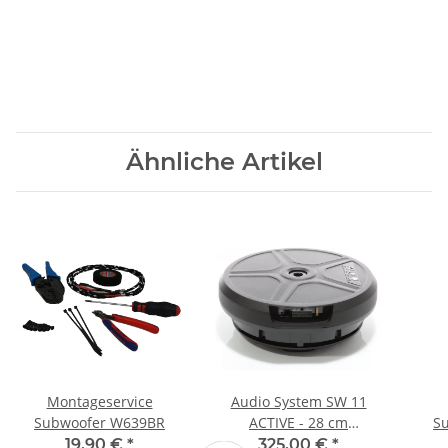
Ähnliche Artikel
Montageservice
Audio System SW 11
Subwoofer W639BR
ACTIVE - 28 cm
S
Reserverad Subwoofer
Ba
19,90 €
*
325,00 €
*