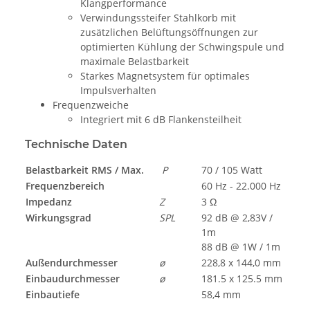
Klangperformance
Verwindungssteifer Stahlkorb mit
zusätzlichen Belüftungsöffnungen zur
optimierten Kühlung der Schwingspule und
maximale Belastbarkeit
Starkes Magnetsystem für optimales
Impulsverhalten
Frequenzweiche
Integriert mit 6 dB Flankensteilheit
Technische Daten
Belastbarkeit RMS / Max.
P
70 / 105 Watt
Frequenzbereich
60 Hz - 22.000 Hz
Impedanz
Z
3 Ω
Wirkungsgrad
SPL
92 dB @ 2,83V /
1m
88 dB @ 1W / 1m
Außendurchmesser
ø
228,8 x 144,0 mm
Einbaudurchmesser
ø
181.5 x 125.5 mm
Einbautiefe
58,4 mm