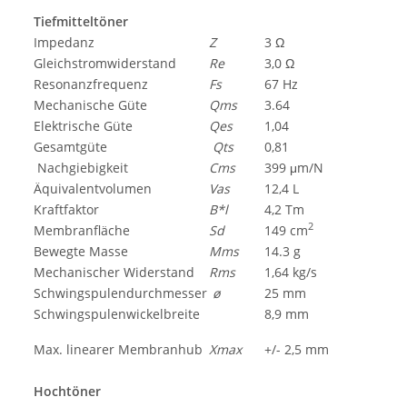
Tiefmitteltöner
Impedanz
Z
3 Ω
Gleichstromwiderstand
Re
3,0 Ω
Resonanzfrequenz
Fs
67 Hz
Mechanische Güte
Qms
3.64
Elektrische Güte
Qes
1,04
Gesamtgüte
Qts
0,81
Nachgiebigkeit
Cms
399 μm/N
Äquivalentvolumen
Vas
12,4 L
Kraftfaktor
B*l
4,2 Tm
2
Membranfläche
Sd
149 cm
Bewegte Masse
Mms
14.3 g
Mechanischer Widerstand
Rms
1,64 kg/s
Schwingspulendurchmesser
ø
25 mm
Schwingspulenwickelbreite
8,9 mm
Max. linearer Membranhub
Xmax
+/- 2,5 mm
Hochtöner