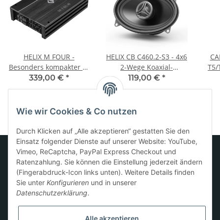
HELIX M FOUR -
HELIX CB C460.2-S3 - 4x6
CA
Besonders kompakter 4-
2-Wege Koaxial-
T5/
Kanal Verstärker mit
Lautsprechersystem mit
Subw
339,00 €
*
119,00 €
*
integrierter aktiver
3 O Impedanz und PEI-
Frequenzweiche
Kalotten Hochtöner
Wie wir Cookies & Co nutzen
Durch Klicken auf „Alle akzeptieren“ gestatten Sie den
Einsatz folgender Dienste auf unserer Website: YouTube,
Vimeo, ReCaptcha, PayPal Express Checkout und
Ratenzahlung. Sie können die Einstellung jederzeit ändern
Informationen
(Fingerabdruck-Icon links unten). Weitere Details finden
Sie unter
Konfigurieren
und in unserer
Datenschutzerklärung
.
Gesetzliche Informationen
Alle akzeptieren