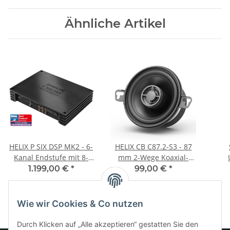
Ähnliche Artikel
HELIX P SIX DSP MK2 - 6-
HELIX CB C87.2-S3 - 87
Kanal Endstufe mit 8-
mm 2-Wege Koaxial-
kanaligen DSP Prozessor
Lautsprechersystem mit
Mer
1.199,00 €
*
99,00 €
*
3 O Impedanz und PEI-
für 2
Kalotten Hochtöner
B
Wie wir Cookies & Co nutzen
Durch Klicken auf „Alle akzeptieren“ gestatten Sie den