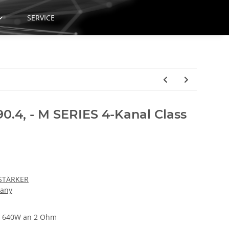
SERVICE
0.4, - M SERIES 4-Kanal Class
STÄRKER
many
t 640W an 2 Ohm