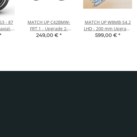
S3 - 87
MATCH UP C42BMW-
MATCH UP W8MB-S4.2
xial-
FRT.1 - Upgrade 2-
LHD - 200 mm Upgrade
ystem
Wege
Subwoofer für
*
249,00 €
*
599,00 €
*
nz und
Komponentensystem
Mercedes GLE / GLS
chtöner
für BMW-Fahrzeuge
V167 ab 2019 –
Linkslenker-Version