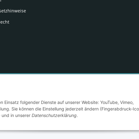
setzhinweise
recht
© 2024
Besucherzähler: 137300
den Einsatz folgender Dienste auf unserer Website: YouTube, Vimeo,
g. Sie können die Einstellung jederzeit ändern (Fingerabdruck-Ico
n
und in unserer
Datenschutzerklärung
.