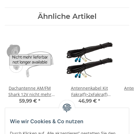
Ähnliche Artikel
Dachantenne AM/FM
Antennenkabel Kit
Ante
Shark 12V nicht mehr
Fakra(f)>2xFakra(f)
lieferbar
GSM/UMTS/LTE/5G/GPS
Fakr
59,99 €
*
46,99 €
*
Wie wir Cookies & Co nutzen
Durch Klicken auf „Alle akzeptieren“ gestatten Sie den