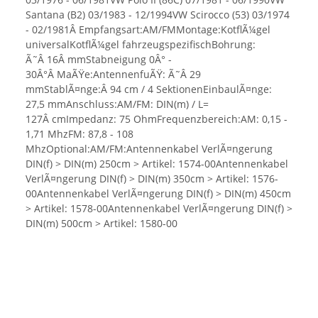
Santana (B2) 03/1983 - 12/1994VW Scirocco (53) 03/1974
- 02/1981Â Empfangsart:AM/FMMontage:KotflÃ¼gel
universalKotflÃ¼gel fahrzeugspezifischBohrung:
Ã˜Â 16Â mmStabneigung 0Â° -
30Â°Â MaÃŸe:AntennenfuÃŸ: Ã˜Â 29
mmStablÃ¤nge:Â 94 cm / 4 SektionenEinbaulÃ¤nge:
27,5 mmAnschluss:AM/FM: DIN(m) / L=
127Â cmImpedanz: 75 OhmFrequenzbereich:AM: 0,15 -
1,71 MhzFM: 87,8 - 108
MhzOptional:AM/FM:Antennenkabel VerlÃ¤ngerung
DIN(f) > DIN(m) 250cm > Artikel: 1574-00Antennenkabel
VerlÃ¤ngerung DIN(f) > DIN(m) 350cm > Artikel: 1576-
00Antennenkabel VerlÃ¤ngerung DIN(f) > DIN(m) 450cm
> Artikel: 1578-00Antennenkabel VerlÃ¤ngerung DIN(f) >
DIN(m) 500cm > Artikel: 1580-00