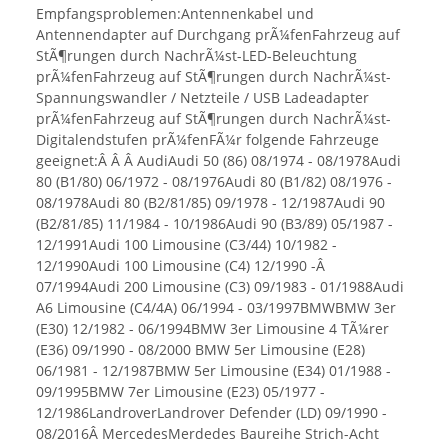
Empfangsproblemen:Antennenkabel und
Antennendapter auf Durchgang prÃ¼fenFahrzeug auf
StÃ¶rungen durch NachrÃ¼st-LED-Beleuchtung
prÃ¼fenFahrzeug auf StÃ¶rungen durch NachrÃ¼st-
Spannungswandler / Netzteile / USB Ladeadapter
prÃ¼fenFahrzeug auf StÃ¶rungen durch NachrÃ¼st-
Digitalendstufen prÃ¼fenFÃ¼r folgende Fahrzeuge
geeignet:Â Â Â AudiAudi 50 (86) 08/1974 - 08/1978Audi
80 (B1/80) 06/1972 - 08/1976Audi 80 (B1/82) 08/1976 -
08/1978Audi 80 (B2/81/85) 09/1978 - 12/1987Audi 90
(B2/81/85) 11/1984 - 10/1986Audi 90 (B3/89) 05/1987 -
12/1991Audi 100 Limousine (C3/44) 10/1982 -
12/1990Audi 100 Limousine (C4) 12/1990 -Â
07/1994Audi 200 Limousine (C3) 09/1983 - 01/1988Audi
A6 Limousine (C4/4A) 06/1994 - 03/1997BMWBMW 3er
(E30) 12/1982 - 06/1994BMW 3er Limousine 4 TÃ¼rer
(E36) 09/1990 - 08/2000 BMW 5er Limousine (E28)
06/1981 - 12/1987BMW 5er Limousine (E34) 01/1988 -
09/1995BMW 7er Limousine (E23) 05/1977 -
12/1986LandroverLandrover Defender (LD) 09/1990 -
08/2016Â MercedesMerdedes Baureihe Strich-Acht