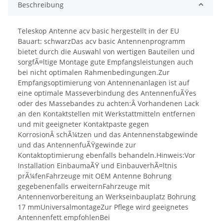
Beschreibung
Teleskop Antenne acv basic hergestellt in der EU
Bauart: schwarzDas acv basic Antennenprogramm
bietet durch die Auswahl von wertigen Bauteilen und
sorgfÃ¤ltige Montage gute Empfangsleistungen auch
bei nicht optimalen Rahmenbedingungen.Zur
Empfangsoptimierung von Antennenanlagen ist auf
eine optimale Masseverbindung des AntennenfuÃŸes
oder des Massebandes zu achten:Â Vorhandenen Lack
an den Kontaktstellen mit Werkstattmitteln entfernen
und mit geeigneter Kontaktpaste gegen
KorrosionÂ schÃ¼tzen und das Antennenstabgewinde
und das AntennenfuÃŸgewinde zur
Kontaktoptimierung ebenfalls behandeln.Hinweis:Vor
Installation EinbaumaÃŸ und EinbauverhÃ¤ltnis
prÃ¼fenFahrzeuge mit OEM Antenne Bohrung
gegebenenfalls erweiternFahrzeuge mit
Antennenvorbereitung an Werkseinbauplatz Bohrung
17 mmUniversalmontageZur Pflege wird geeignetes
Antennenfett empfohlenBei