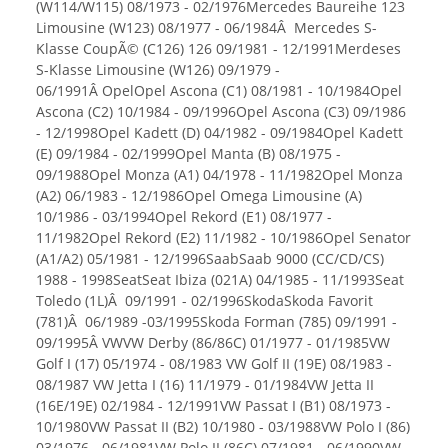
(W114/W115) 08/1973 - 02/1976Mercedes Baureihe 123
Limousine (W123) 08/1977 - 06/1984Â Mercedes S-
Klasse CoupÃ© (C126) 126 09/1981 - 12/1991Merdeses
S-Klasse Limousine (W126) 09/1979 -
06/1991Â OpelOpel Ascona (C1) 08/1981 - 10/1984Opel
Ascona (C2) 10/1984 - 09/1996Opel Ascona (C3) 09/1986
- 12/1998Opel Kadett (D) 04/1982 - 09/1984Opel Kadett
(E) 09/1984 - 02/1999Opel Manta (B) 08/1975 -
09/1988Opel Monza (A1) 04/1978 - 11/1982Opel Monza
(A2) 06/1983 - 12/1986Opel Omega Limousine (A)
10/1986 - 03/1994Opel Rekord (E1) 08/1977 -
11/1982Opel Rekord (E2) 11/1982 - 10/1986Opel Senator
(A1/A2) 05/1981 - 12/1996SaabSaab 9000 (CC/CD/CS)
1988 - 1998SeatSeat Ibiza (021A) 04/1985 - 11/1993Seat
Toledo (1L)Â 09/1991 - 02/1996SkodaSkoda Favorit
(781)Â 06/1989 -03/1995Skoda Forman (785) 09/1991 -
09/1995Â VWVW Derby (86/86C) 01/1977 - 01/1985VW
Golf I (17) 05/1974 - 08/1983 VW Golf II (19E) 08/1983 -
08/1987 VW Jetta I (16) 11/1979 - 01/1984VW Jetta II
(16E/19E) 02/1984 - 12/1991VW Passat I (B1) 08/1973 -
10/1980VW Passat II (B2) 10/1980 - 03/1988VW Polo I (86)
03/1976 - 06/1981VW Polo II (86C) 07/1981 - 06/1990VW