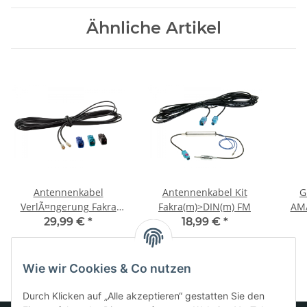
Ähnliche Artikel
Antennenkabel
Antennenkabel Kit
G
VerlÃ¤ngerung Fakra
Fakra(m)>DIN(m) FM
AM/
A/C/Z(f)>SMB(f) 500cm
29,99 €
*
18,99 €
*
Wie wir Cookies & Co nutzen
Durch Klicken auf „Alle akzeptieren“ gestatten Sie den