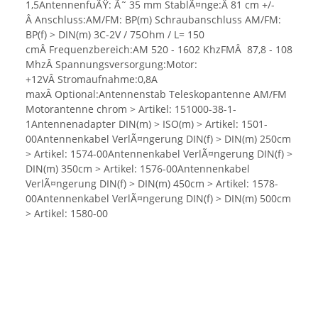
1,5AntennenfuÃŸ: Ã˜ 35 mm StablÃ¤nge:Â 81 cm +/-
Â Anschluss:AM/FM: BP(m) Schraubanschluss AM/FM:
BP(f) > DIN(m) 3C-2V / 75Ohm / L= 150
cmÂ Frequenzbereich:AM 520 - 1602 KhzFMÂ 87,8 - 108
MhzÂ Spannungsversorgung:Motor:
+12VÂ Stromaufnahme:0,8A
maxÂ Optional:Antennenstab Teleskopantenne AM/FM
Motorantenne chrom > Artikel: 151000-38-1-
1Antennenadapter DIN(m) > ISO(m) > Artikel: 1501-
00Antennenkabel VerlÃ¤ngerung DIN(f) > DIN(m) 250cm
> Artikel: 1574-00Antennenkabel VerlÃ¤ngerung DIN(f) >
DIN(m) 350cm > Artikel: 1576-00Antennenkabel
VerlÃ¤ngerung DIN(f) > DIN(m) 450cm > Artikel: 1578-
00Antennenkabel VerlÃ¤ngerung DIN(f) > DIN(m) 500cm
> Artikel: 1580-00