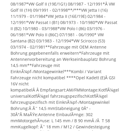
08/1987*VW Golf II (19E/1G1) 08/1987 - 12/1991*Â VW
Golf III (1H) 09/1991 - 02/1998**/***VW Jetta I (16)
11/1979 - 01/1984*VW Jetta II (16E/19E) 02/1984 -
12/1991*VW Passat I (B1) 08/1973 - 10/1980*VW Passat
II (B2) 10/1980 - 03/1988*VW Polo I (86) 03/1976 -
06/1981*VW Polo II (86C) 07/1981 - 06/1990* VW
Santana (B2) 03/1983 - 12/1994*VW Scirocco (53)
03/1974 - 02/1981**Fahrzeuge mit OEM Antenne
Bohrung gegebenenfalls erweitern*Fahrzeuge mit
Antennenvorbereitung an Werkseinbauplatz Bohrung
14,5 mm**Fahrzeuge mit
EinknÃ¼pf-/Montagewinkel***Kombi / Variant
Fahrzeuge nicht kompatibel ****Opel Kadett (E)Â GSI
16V nicht
kompatibelÂ Â Empfangsart:AM/FMMontage:KotflÃ¼gel
universalKotflÃ¼gel fahrzeugspezifischKotflÃ¼gel
fahrzeugspezifisch mit EinknÃ¼pf-/Montagewinkel
Bohrung:Â Ã˜ 14,5 mmStabneigung 0Â° -
30Â°Â MaÃŸe:Antenne EinbaulÃ¤nge: 302
mmMotorgehÃ¤use: L 145 mm / B 90 mmÂ /Â T 58
mmKugelkopf: Ã˜ 18 mm / M12 / Gewindesteigung