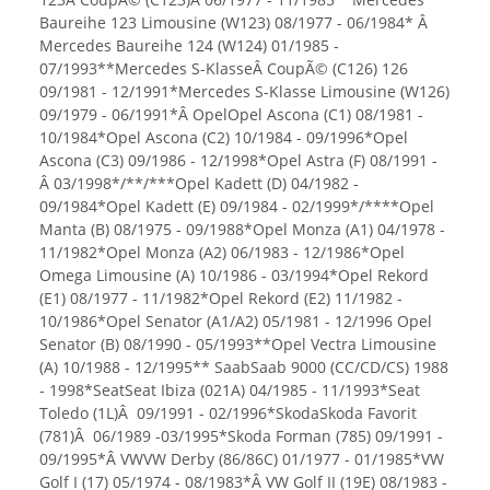
Baureihe 123 Limousine (W123) 08/1977 - 06/1984* Â
Mercedes Baureihe 124 (W124) 01/1985 -
07/1993**Mercedes S-KlasseÂ CoupÃ© (C126) 126
09/1981 - 12/1991*Mercedes S-Klasse Limousine (W126)
09/1979 - 06/1991*Â OpelOpel Ascona (C1) 08/1981 -
10/1984*Opel Ascona (C2) 10/1984 - 09/1996*Opel
Ascona (C3) 09/1986 - 12/1998*Opel Astra (F) 08/1991 -
Â 03/1998*/**/***Opel Kadett (D) 04/1982 -
09/1984*Opel Kadett (E) 09/1984 - 02/1999*/****Opel
Manta (B) 08/1975 - 09/1988*Opel Monza (A1) 04/1978 -
11/1982*Opel Monza (A2) 06/1983 - 12/1986*Opel
Omega Limousine (A) 10/1986 - 03/1994*Opel Rekord
(E1) 08/1977 - 11/1982*Opel Rekord (E2) 11/1982 -
10/1986*Opel Senator (A1/A2) 05/1981 - 12/1996 Opel
Senator (B) 08/1990 - 05/1993**Opel Vectra Limousine
(A) 10/1988 - 12/1995** SaabSaab 9000 (CC/CD/CS) 1988
- 1998*SeatSeat Ibiza (021A) 04/1985 - 11/1993*Seat
Toledo (1L)Â 09/1991 - 02/1996*SkodaSkoda Favorit
(781)Â 06/1989 -03/1995*Skoda Forman (785) 09/1991 -
09/1995*Â VWVW Derby (86/86C) 01/1977 - 01/1985*VW
Golf I (17) 05/1974 - 08/1983*Â VW Golf II (19E) 08/1983 -