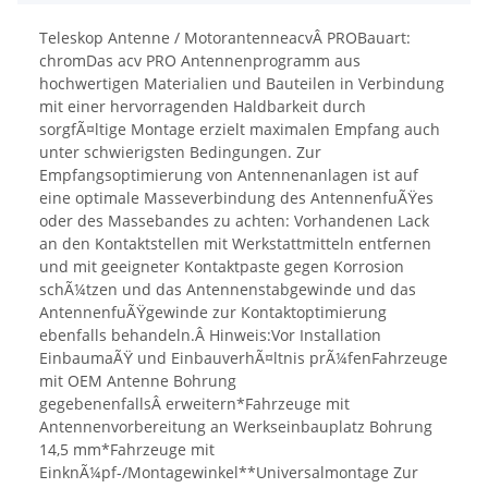
Teleskop Antenne / MotorantenneacvÂ PROBauart:
chromDas acv PRO Antennenprogramm aus
hochwertigen Materialien und Bauteilen in Verbindung
mit einer hervorragenden Haldbarkeit durch
sorgfÃ¤ltige Montage erzielt maximalen Empfang auch
unter schwierigsten Bedingungen. Zur
Empfangsoptimierung von Antennenanlagen ist auf
eine optimale Masseverbindung des AntennenfuÃŸes
oder des Massebandes zu achten: Vorhandenen Lack
an den Kontaktstellen mit Werkstattmitteln entfernen
und mit geeigneter Kontaktpaste gegen Korrosion
schÃ¼tzen und das Antennenstabgewinde und das
AntennenfuÃŸgewinde zur Kontaktoptimierung
ebenfalls behandeln.Â Hinweis:Vor Installation
EinbaumaÃŸ und EinbauverhÃ¤ltnis prÃ¼fenFahrzeuge
mit OEM Antenne Bohrung
gegebenenfallsÂ erweitern*Fahrzeuge mit
Antennenvorbereitung an Werkseinbauplatz Bohrung
14,5 mm*Fahrzeuge mit
EinknÃ¼pf-/Montagewinkel**Universalmontage Zur