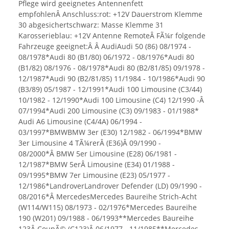
Pflege wird geeignetes Antennenfett
empfohlenÂ Anschluss:rot: +12V Dauerstrom Klemme
30 abgesichertschwarz: Masse Klemme 31
Karosserieblau: +12V Antenne RemoteÂ FÃ¼r folgende
Fahrzeuge geeignet:Â Â AudiAudi 50 (86) 08/1974 -
08/1978*Audi 80 (B1/80) 06/1972 - 08/1976*Audi 80
(B1/82) 08/1976 - 08/1978*Audi 80 (B2/81/85) 09/1978 -
12/1987*Audi 90 (B2/81/85) 11/1984 - 10/1986*Audi 90
(B3/89) 05/1987 - 12/1991*Audi 100 Limousine (C3/44)
10/1982 - 12/1990*Audi 100 Limousine (C4) 12/1990 -Â
07/1994*Audi 200 Limousine (C3) 09/1983 - 01/1988*
Audi A6 Limousine (C4/4A) 06/1994 -
03/1997*BMWBMW 3er (E30) 12/1982 - 06/1994*BMW
3er Limousine 4 TÃ¼rerÂ (E36)Â 09/1990 -
08/2000*Â BMW 5er Limousine (E28) 06/1981 -
12/1987*BMW 5erÂ Limousine (E34) 01/1988 -
09/1995*BMW 7er Limousine (E23) 05/1977 -
12/1986*LandroverLandrover Defender (LD) 09/1990 -
08/2016*Â MercedesMercedes Baureihe Strich-Acht
(W114/W115) 08/1973 - 02/1976*Mercedes Baureihe
190 (W201) 09/1988 - 06/1993**Mercedes Baureihe
123Â CoupÃ© (C123)Â 06/1977 - 11/1985**Mercedes