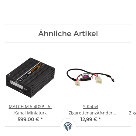
Ähnliche Artikel
MATCH M 5.4DSP - 5-
Y-Kabel
Kanal Miniatur-
ZigarettenanzÃ¼nder
Zig
Verstärker mit
diverse
Audi
599,00 €
*
12,99 €
*
integriertem 9-Kanal
Fahrzeuge/InbayÂ® 15W
DSP