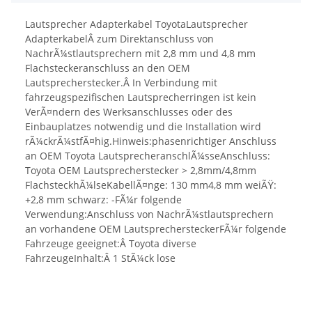
Lautsprecher Adapterkabel ToyotaLautsprecher
AdapterkabelÂ zum Direktanschluss von
NachrÃ¼stlautsprechern mit 2,8 mm und 4,8 mm
Flachsteckeranschluss an den OEM
Lautsprecherstecker.Â In Verbindung mit
fahrzeugspezifischen Lautsprecherringen ist kein
VerÃ¤ndern des Werksanschlusses oder des
Einbauplatzes notwendig und die Installation wird
rÃ¼ckrÃ¼stfÃ¤hig.Hinweis:phasenrichtiger Anschluss
an OEM Toyota LautsprecheranschlÃ¼sseAnschluss:
Toyota OEM Lautsprecherstecker > 2,8mm/4,8mm
FlachsteckhÃ¼lseKabellÃ¤nge: 130 mm4,8 mm weiÃŸ:
+2,8 mm schwarz: -FÃ¼r folgende
Verwendung:Anschluss von NachrÃ¼stlautsprechern
an vorhandene OEM LautsprechersteckerFÃ¼r folgende
Fahrzeuge geeignet:Â Toyota diverse
FahrzeugeInhalt:Â 1 StÃ¼ck lose