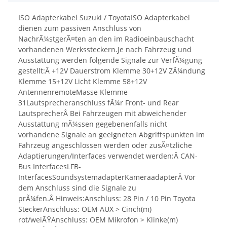
ISO Adapterkabel Suzuki / ToyotaISO Adapterkabel
dienen zum passiven Anschluss von
NachrÃ¼stgerÃ¤ten an den im Radioeinbauschacht
vorhandenen Werkssteckern.Je nach Fahrzeug und
Ausstattung werden folgende Signale zur VerfÃ¼gung
gestellt:Â +12V Dauerstrom Klemme 30+12V ZÃ¼ndung
Klemme 15+12V Licht Klemme 58+12V
AntennenremoteMasse Klemme
31Lautsprecheranschluss fÃ¼r Front- und Rear
LautsprecherÂ Bei Fahrzeugen mit abweichender
Ausstattung mÃ¼ssen gegebenenfalls nicht
vorhandene Signale an geeigneten Abgriffspunkten im
Fahrzeug angeschlossen werden oder zusÃ¤tzliche
Adaptierungen/Interfaces verwendet werden:Â CAN-
Bus InterfacesLFB-
InterfacesSoundsystemadapterKameraadapterÂ Vor
dem Anschluss sind die Signale zu
prÃ¼fen.Â Hinweis:Anschluss: 28 Pin / 10 Pin Toyota
SteckerAnschluss: OEM AUX > Cinch(m)
rot/weiÃŸAnschluss: OEM Mikrofon > Klinke(m)