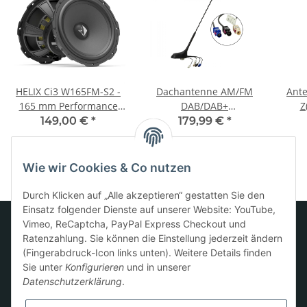
HELIX Ci3 W165FM-S2 -
Dachantenne AM/FM
Ant
165 mm Performance
DAB/DAB+
Z
Tiefmitteltöner mit 2 Ω
GNSS(GPS/GLONASS)
149,00 €
*
179,99 €
*
Impedanz,
60Â°Stabneigung
FlexMount165
Technologie
Wie wir Cookies & Co nutzen
Durch Klicken auf „Alle akzeptieren“ gestatten Sie den
Einsatz folgender Dienste auf unserer Website: YouTube,
Vimeo, ReCaptcha, PayPal Express Checkout und
Ratenzahlung. Sie können die Einstellung jederzeit ändern
Informationen
(Fingerabdruck-Icon links unten). Weitere Details finden
Sie unter
Konfigurieren
und in unserer
Datenschutzerklärung
.
Gesetzliche Informationen