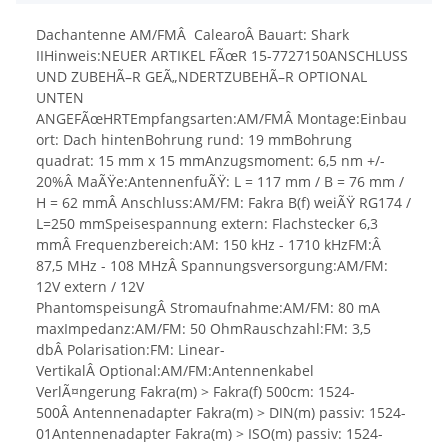
Dachantenne AM/FMÂ CalearoÂ Bauart: Shark
IIHinweis:NEUER ARTIKEL FÃœR 15-7727150ANSCHLUSS
UND ZUBEHÃ–R GEÃ„NDERTZUBEHÃ–R OPTIONAL
UNTEN
ANGEFÃœHRTEmpfangsarten:AM/FMÂ Montage:Einbau
ort: Dach hintenBohrung rund: 19 mmBohrung
quadrat: 15 mm x 15 mmAnzugsmoment: 6,5 nm +/-
20%Â MaÃŸe:AntennenfuÃŸ: L = 117 mm / B = 76 mm /
H = 62 mmÂ Anschluss:AM/FM: Fakra B(f) weiÃŸ RG174 /
L=250 mmSpeisespannung extern: Flachstecker 6,3
mmÂ Frequenzbereich:AM: 150 kHz - 1710 kHzFM:Â
87,5 MHz - 108 MHzÂ Spannungsversorgung:AM/FM:
12V extern / 12V
PhantomspeisungÂ Stromaufnahme:AM/FM: 80 mA
maxImpedanz:AM/FM: 50 OhmRauschzahl:FM: 3,5
dbÂ Polarisation:FM: Linear-
VertikalÂ Optional:AM/FM:Antennenkabel
VerlÃ¤ngerung Fakra(m) > Fakra(f) 500cm: 1524-
500Â Antennenadapter Fakra(m) > DIN(m) passiv: 1524-
01Antennenadapter Fakra(m) > ISO(m) passiv: 1524-