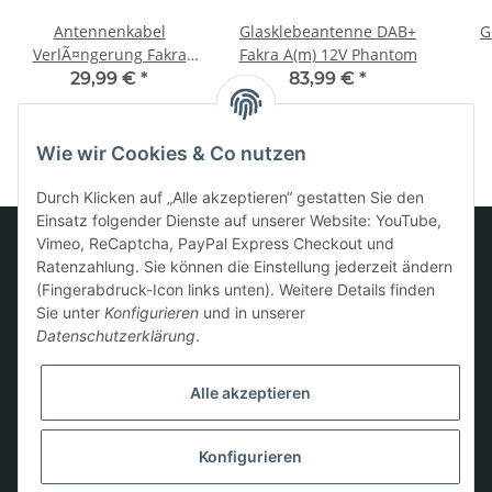
Antennenkabel
Glasklebeantenne DAB+
G
VerlÃ¤ngerung Fakra
Fakra A(m) 12V Phantom
A/C/Z(f)>SMB(f) 500cm
S
29,99 €
*
83,99 €
*
Wie wir Cookies & Co nutzen
Durch Klicken auf „Alle akzeptieren“ gestatten Sie den
Einsatz folgender Dienste auf unserer Website: YouTube,
Vimeo, ReCaptcha, PayPal Express Checkout und
Ratenzahlung. Sie können die Einstellung jederzeit ändern
Informationen
(Fingerabdruck-Icon links unten). Weitere Details finden
Sie unter
Konfigurieren
und in unserer
Datenschutzerklärung
.
Gesetzliche Informationen
Alle akzeptieren
Konfigurieren