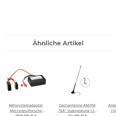
Ähnliche Artikel
Aktivsystemadapter
Dachantenne AM/FM
Ant
Mercedes/Porsche
76Â° Stabneigung 12V
C(