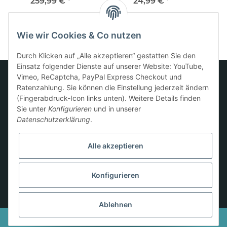
MOST>Cinch ISO
passiv
259,99 €
*
24,99 €
*
Wie wir Cookies & Co nutzen
Durch Klicken auf „Alle akzeptieren“ gestatten Sie den
Einsatz folgender Dienste auf unserer Website: YouTube,
Vimeo, ReCaptcha, PayPal Express Checkout und
Ratenzahlung. Sie können die Einstellung jederzeit ändern
Informationen
(Fingerabdruck-Icon links unten). Weitere Details finden
Sie unter
Konfigurieren
und in unserer
Datenschutzerklärung
.
Gesetzliche Informationen
Alle akzeptieren
Konfigurieren
* Alle Preise inkl. gesetzlicher USt., zzgl.
Versand
Ablehnen
© 2024
Besucherzähler: 136957