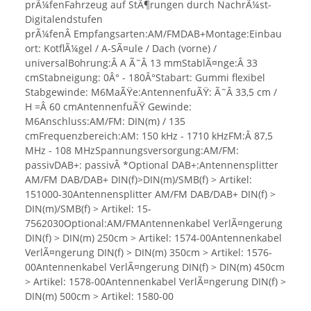
prÃ¼fenFahrzeug auf StÃ¶rungen durch NachrÃ¼st-
Digitalendstufen
prÃ¼fenÂ Empfangsarten:AM/FMDAB+Montage:Einbau
ort: KotflÃ¼gel / A-SÃ¤ule / Dach (vorne) /
universalBohrung:Â A Ã˜Â 13 mmStablÃ¤nge:Â 33
cmStabneigung: 0Â° - 180Â°Stabart: Gummi flexibel
Stabgewinde: M6MaÃŸe:AntennenfuÃŸ: Ã˜Â 33,5 cm /
H =Â 60 cmAntennenfuÃŸ Gewinde:
M6Anschluss:AM/FM: DIN(m) / 135
cmFrequenzbereich:AM: 150 kHz - 1710 kHzFM:Â 87,5
MHz - 108 MHzSpannungsversorgung:AM/FM:
passivDAB+: passivÂ *Optional DAB+:Antennensplitter
AM/FM DAB/DAB+ DIN(f)>DIN(m)/SMB(f) > Artikel:
151000-30Antennensplitter AM/FM DAB/DAB+ DIN(f) >
DIN(m)/SMB(f) > Artikel: 15-
7562030Optional:AM/FMAntennenkabel VerlÃ¤ngerung
DIN(f) > DIN(m) 250cm > Artikel: 1574-00Antennenkabel
VerlÃ¤ngerung DIN(f) > DIN(m) 350cm > Artikel: 1576-
00Antennenkabel VerlÃ¤ngerung DIN(f) > DIN(m) 450cm
> Artikel: 1578-00Antennenkabel VerlÃ¤ngerung DIN(f) >
DIN(m) 500cm > Artikel: 1580-00