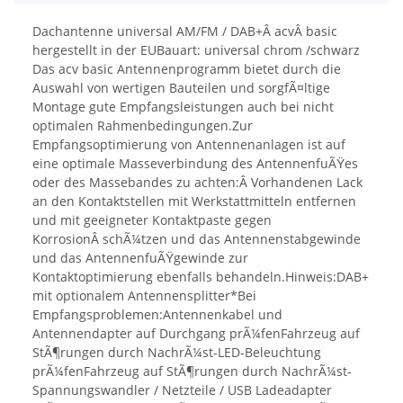
Dachantenne universal AM/FM / DAB+Â acvÂ basic
hergestellt in der EUBauart: universal chrom /schwarz
Das acv basic Antennenprogramm bietet durch die
Auswahl von wertigen Bauteilen und sorgfÃ¤ltige
Montage gute Empfangsleistungen auch bei nicht
optimalen Rahmenbedingungen.Zur
Empfangsoptimierung von Antennenanlagen ist auf
eine optimale Masseverbindung des AntennenfuÃŸes
oder des Massebandes zu achten:Â Vorhandenen Lack
an den Kontaktstellen mit Werkstattmitteln entfernen
und mit geeigneter Kontaktpaste gegen
KorrosionÂ schÃ¼tzen und das Antennenstabgewinde
und das AntennenfuÃŸgewinde zur
Kontaktoptimierung ebenfalls behandeln.Hinweis:DAB+
mit optionalem Antennensplitter*Bei
Empfangsproblemen:Antennenkabel und
Antennendapter auf Durchgang prÃ¼fenFahrzeug auf
StÃ¶rungen durch NachrÃ¼st-LED-Beleuchtung
prÃ¼fenFahrzeug auf StÃ¶rungen durch NachrÃ¼st-
Spannungswandler / Netzteile / USB Ladeadapter