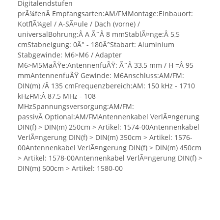
Digitalendstufen
prÃ¼fenÂ Empfangsarten:AM/FMMontage:Einbauort:
KotflÃ¼gel / A-SÃ¤ule / Dach (vorne) /
universalBohrung:Â A Ã˜Â 8 mmStablÃ¤nge:Â 5,5
cmStabneigung: 0Â° - 180Â°Stabart: Aluminium
Stabgewinde: M6>M6 / Adapter
M6>M5MaÃŸe:AntennenfuÃŸ: Ã˜Â 33,5 mm / H =Â 95
mmAntennenfuÃŸ Gewinde: M6Anschluss:AM/FM:
DIN(m) /Â 135 cmFrequenzbereich:AM: 150 kHz - 1710
kHzFM:Â 87,5 MHz - 108
MHzSpannungsversorgung:AM/FM:
passivÂ Optional:AM/FMAntennenkabel VerlÃ¤ngerung
DIN(f) > DIN(m) 250cm > Artikel: 1574-00Antennenkabel
VerlÃ¤ngerung DIN(f) > DIN(m) 350cm > Artikel: 1576-
00Antennenkabel VerlÃ¤ngerung DIN(f) > DIN(m) 450cm
> Artikel: 1578-00Antennenkabel VerlÃ¤ngerung DIN(f) >
DIN(m) 500cm > Artikel: 1580-00