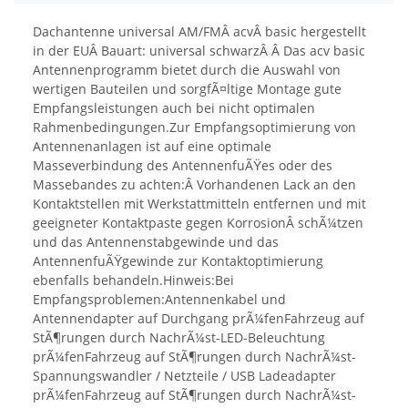
Dachantenne universal AM/FMÂ acvÂ basic hergestellt
in der EUÂ Bauart: universal schwarzÂ Â Das acv basic
Antennenprogramm bietet durch die Auswahl von
wertigen Bauteilen und sorgfÃ¤ltige Montage gute
Empfangsleistungen auch bei nicht optimalen
Rahmenbedingungen.Zur Empfangsoptimierung von
Antennenanlagen ist auf eine optimale
Masseverbindung des AntennenfuÃŸes oder des
Massebandes zu achten:Â Vorhandenen Lack an den
Kontaktstellen mit Werkstattmitteln entfernen und mit
geeigneter Kontaktpaste gegen KorrosionÂ schÃ¼tzen
und das Antennenstabgewinde und das
AntennenfuÃŸgewinde zur Kontaktoptimierung
ebenfalls behandeln.Hinweis:Bei
Empfangsproblemen:Antennenkabel und
Antennendapter auf Durchgang prÃ¼fenFahrzeug auf
StÃ¶rungen durch NachrÃ¼st-LED-Beleuchtung
prÃ¼fenFahrzeug auf StÃ¶rungen durch NachrÃ¼st-
Spannungswandler / Netzteile / USB Ladeadapter
prÃ¼fenFahrzeug auf StÃ¶rungen durch NachrÃ¼st-