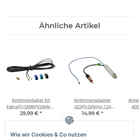
Ähnliche Artikel
Antennenkabel Kit
Antennenadapter
Ante
Fakra(f)>SMB(F)/SMA(m)
ISO(f)>DIN(m) 12V
40
DAB+
Phantom LEONI lose
29,99 €
*
14,99 €
*
Wie wir Cookies & Co nutzen