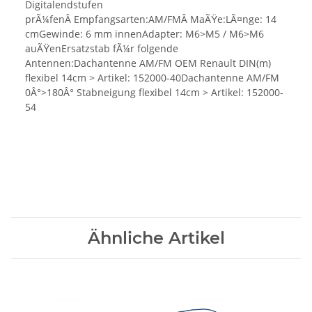
Digitalendstufen
prÃ¼fenÂ Empfangsarten:AM/FMÂ MaÃŸe:LÃ¤nge: 14
cmGewinde: 6 mm innenAdapter: M6>M5 / M6>M6
auÃŸenErsatzstab fÃ¼r folgende
Antennen:Dachantenne AM/FM OEM Renault DIN(m)
flexibel 14cm > Artikel: 152000-40Dachantenne AM/FM
0Â°>180Â° Stabneigung flexibel 14cm > Artikel: 152000-
54
Ähnliche Artikel