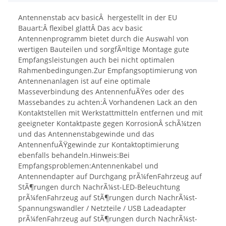
Antennenstab acv basicÂ hergestellt in der EU
Bauart:Â flexibel glattÂ Das acv basic
Antennenprogramm bietet durch die Auswahl von
wertigen Bauteilen und sorgfÃ¤ltige Montage gute
Empfangsleistungen auch bei nicht optimalen
Rahmenbedingungen.Zur Empfangsoptimierung von
Antennenanlagen ist auf eine optimale
Masseverbindung des AntennenfuÃŸes oder des
Massebandes zu achten:Â Vorhandenen Lack an den
Kontaktstellen mit Werkstattmitteln entfernen und mit
geeigneter Kontaktpaste gegen KorrosionÂ schÃ¼tzen
und das Antennenstabgewinde und das
AntennenfuÃŸgewinde zur Kontaktoptimierung
ebenfalls behandeln.Hinweis:Bei
Empfangsproblemen:Antennenkabel und
Antennendapter auf Durchgang prÃ¼fenFahrzeug auf
StÃ¶rungen durch NachrÃ¼st-LED-Beleuchtung
prÃ¼fenFahrzeug auf StÃ¶rungen durch NachrÃ¼st-
Spannungswandler / Netzteile / USB Ladeadapter
prÃ¼fenFahrzeug auf StÃ¶rungen durch NachrÃ¼st-