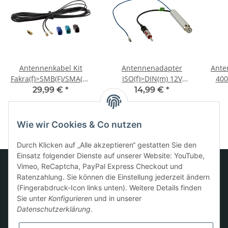
Antennenkabel Kit
Antennenadapter
Ante
Fakra(f)>SMB(F)/SMA(m)
ISO(f)>DIN(m) 12V
40
DAB+
Phantom LEONI lose
29,99 €
*
14,99 €
*
Wie wir Cookies & Co nutzen
Durch Klicken auf „Alle akzeptieren“ gestatten Sie den
Einsatz folgender Dienste auf unserer Website: YouTube,
Vimeo, ReCaptcha, PayPal Express Checkout und
Ratenzahlung. Sie können die Einstellung jederzeit ändern
Informationen
(Fingerabdruck-Icon links unten). Weitere Details finden
Sie unter
Konfigurieren
und in unserer
Datenschutzerklärung
.
Gesetzliche Informationen