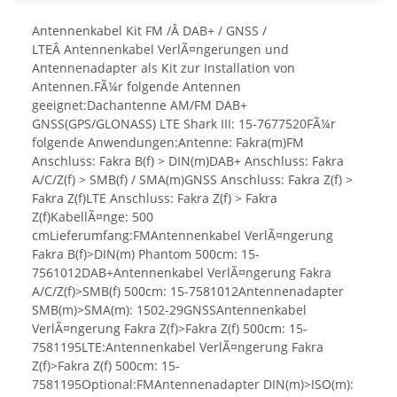
Antennenkabel Kit FM /Â DAB+ / GNSS /
LTEÂ Antennenkabel VerlÃ¤ngerungen und
Antennenadapter als Kit zur Installation von
Antennen.FÃ¼r folgende Antennen
geeignet:Dachantenne AM/FM DAB+
GNSS(GPS/GLONASS) LTE Shark III: 15-7677520FÃ¼r
folgende Anwendungen:Antenne: Fakra(m)FM
Anschluss: Fakra B(f) > DIN(m)DAB+ Anschluss: Fakra
A/C/Z(f) > SMB(f) / SMA(m)GNSS Anschluss: Fakra Z(f) >
Fakra Z(f)LTE Anschluss: Fakra Z(f) > Fakra
Z(f)KabellÃ¤nge: 500
cmLieferumfang:FMAntennenkabel VerlÃ¤ngerung
Fakra B(f)>DIN(m) Phantom 500cm: 15-
7561012DAB+Antennenkabel VerlÃ¤ngerung Fakra
A/C/Z(f)>SMB(f) 500cm: 15-7581012Antennenadapter
SMB(m)>SMA(m): 1502-29GNSSAntennenkabel
VerlÃ¤ngerung Fakra Z(f)>Fakra Z(f) 500cm: 15-
7581195LTE:Antennenkabel VerlÃ¤ngerung Fakra
Z(f)>Fakra Z(f) 500cm: 15-
7581195Optional:FMAntennenadapter DIN(m)>ISO(m):