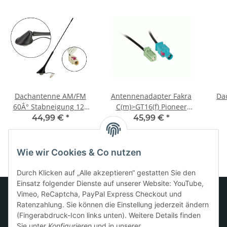
Dachantenne AM/FM
Antennenadapter Fakra
Da
60Â° Stabneigung 12V
C(m)>GT16(f) Pioneer
Phantom anti-theft
Metra
HC9
44,99 €
*
45,99 €
*
Wie wir Cookies & Co nutzen
Durch Klicken auf „Alle akzeptieren“ gestatten Sie den
Einsatz folgender Dienste auf unserer Website: YouTube,
Vimeo, ReCaptcha, PayPal Express Checkout und
Ratenzahlung. Sie können die Einstellung jederzeit ändern
Informationen
(Fingerabdruck-Icon links unten). Weitere Details finden
Sie unter
Konfigurieren
und in unserer