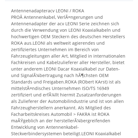
Antennenadapteracv LEONI / ROKA
PROÂ Antennenkabel, VerlÃ¤ngerungen und
Antennenadapter der acv LEONI Serie zeichnen sich
durch die Verwendung von LEONI Koaxialkabeln und
hochwertigen OEM Steckern des deutschen Herstellers
ROKA aus.LEONI als weltweit agierendes und
zertifiziertes Unternehmen im Bereich von
Fahrzeugleitungen aller Art, Mitglied in internationalen
Fachkreisen und Kabelzulieferer aller Hersteller, bietet
unter anderem LEONI Dacar Koaxialkabel zur Daten-
und SignalÃ¼bertragung nach hÃ¶chsten OEM
Standards und Freigaben.ROKA (RObert KArst) ist als
mittelstÃ¤ndisches Unternehmen ISO/TS 16949
zertifiziert und erfÃ¼llt hiermit Zusatzanforderungen
als Zulieferer der Automobilindustrie und ist von allen
Fahrzeugherstellern anerkannt. Als Mitglied des
Facharbeitskreises Automobil > FAKRA ist ROKA
maÃŸgeblich an der herstellerÃ¼bergreifenden
Entwicklung von Antennenkabel-
Steckverbindersystemen beteiligt.LEONI Koaxialkabel