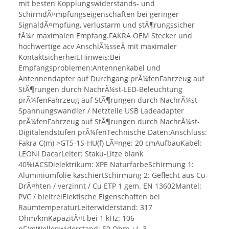
mit besten Kopplungswiderstands- und
SchirmdÃ¤mpfungseigenschaften bei geringer
SignaldÃ¤mpfung, verlustarm und stÃ¶rungssicher
fÃ¼r maximalen Empfang.FAKRA OEM Stecker und
hochwertige acv AnschlÃ¼sseÂ mit maximaler
Kontaktsicherheit.Hinweis:Bei
Empfangsproblemen:Antennenkabel und
Antennendapter auf Durchgang prÃ¼fenFahrzeug auf
StÃ¶rungen durch NachrÃ¼st-LED-Beleuchtung
prÃ¼fenFahrzeug auf StÃ¶rungen durch NachrÃ¼st-
Spannungswandler / Netzteile USB Ladeadapter
prÃ¼fenFahrzeug auf StÃ¶rungen durch NachrÃ¼st-
Digitalendstufen prÃ¼fenTechnische Daten:Anschluss:
Fakra C(m) >GT5-1S-HU(f) LÃ¤nge: 20 cmAufbauKabel:
LEONI DacarLeiter: Staku-Litze blank
40%iACSDielektrikum: XPE NaturfarbeSchirmung 1:
Aluminiumfolie kaschiertSchirmung 2: Geflecht aus Cu-
DrÃ¤hten / verzinnt / Cu ETP 1 gem. EN 13602Mantel:
PVC / bleifreiElektische Eigenschaften bei
RaumtemperaturLeiterwiderstand: 317
Ohm/kmKapazitÃ¤t bei 1 kHz: 106
pF/mWellenwiderstand: 50 Ohm +/- 3