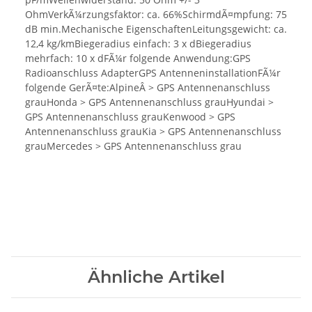
OhmVerkÃ¼rzungsfaktor: ca. 66%SchirmdÃ¤mpfung: 75
dB min.Mechanische EigenschaftenLeitungsgewicht: ca.
12,4 kg/kmBiegeradius einfach: 3 x dBiegeradius
mehrfach: 10 x dFÃ¼r folgende Anwendung:GPS
Radioanschluss AdapterGPS AntenneninstallationFÃ¼r
folgende GerÃ¤te:AlpineÂ > GPS Antennenanschluss
grauHonda > GPS Antennenanschluss grauHyundai >
GPS Antennenanschluss grauKenwood > GPS
Antennenanschluss grauKia > GPS Antennenanschluss
grauMercedes > GPS Antennenanschluss grau
Ähnliche Artikel